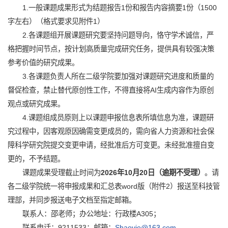
1.一般课题成果形式为结题报告1份和报告内容摘要1份（1500
字左右）（格式要求见附件1）
2.各课题组开展课题研究要坚持问题导向，恪守学术诚信，严
格把握时间节点，按计划高质量完成研究任务，提供具有较强决策
参考价值的研究成果。
3.各课题负责人所在二级学院要加强对课题研究进度和质量的
督促检查，禁止替代原创性工作，不得直接将AI生成内容作为原创
观点或研究成果。
4.课题组成员原则上以课题申报信息表所填信息为准，课题研
究过程中，因客观原因确需变更成员的，需向省人力资源和社会保
障科学研究院提交变更申请，经批准后方可变更。未经批准擅自变
更的，不予结题。
课题成果受理截止时间为
202
6
年10月
20
日
（
逾期不受理
）
。请
各二级学院统一将申报成果和汇总表word版（附件2）报送至科技管
理部，并同步报送电子文档至指定邮箱。
联系人：邵老师；办公地址：行政楼A305；
联系电话：9211533；邮箱：
Shaovie@163.com