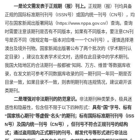
一是论文需发表于正规期（报）刊上。
正规期（报）刊均具备
正规的国际标准期刊刊号（ISSN号）或国内统一刊号（CN号），均
可在国家新闻出版署网站（https://www.nppa.gov.cn/）查询。查询
时需要注意该期刊是否有不同版本，如果有不同版本，要注意CN刊
号是否不同（按规定每一版本对应唯一一个CN刊号）。谨慎选择港
澳台及境外刊物。国家新闻出版署公布了两个批次的《学术期刊认
定目录》，建议在发表学术论文时，选择在此目录中的学术期刊。
我国大陆地区的合法期刊一般都被“知网、万方、维普”等数据库收
录，在发文前可参考不同数据库收录的同一期刊同一年同一期是否
目录一致，如果目录不一致，则表明期刊有违规情况，建议避开该
类期刊。
二是增强对非法期刊的防范意识。
非法期刊种类繁多，极具迷
惑性和隐蔽性，包含但不限于以下四种形式：
具有“国”字号、标有
“国家核心期刊”等虚假“名头”的
期刊
；
标有国际标准期刊刊号（ISS
N号）及国内统一刊号（CN号），但刊号不符合正规刊号的结构
式；通过盗用国内正式期刊的刊号、邮发代号等形式进行非法出