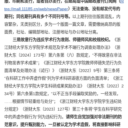
版、印刷和发行
，或者自办发行，在邮局或中国邮政报刊订阅网（
ht
tps://mall.11185.cn/web/newsPaper
）无法查询、
没有邮发代号的
期刊；同名期刊具有多个不同刊号等。
以上期刊往往版面混乱，内
容繁杂，无类别区分，多为一个版面一篇文章，需要缴纳高昂的版
面费，社址、编辑部地址、注册地址与办公地址分离。
三是故意行为违反学术行为准则、师德师风和校规校纪。
《浙
江财经大学东方学院学术规范及学术不端行为调查处理办法》（浙
财大东〔2024〕173号）第六条第（六）款规定，“不得故意在非法
刊物发表学术成果”；《浙江财经大学东方学院教师师德失范行为负
面清单及处理办法（试行）》（浙财大东〔2022〕9号）第三条将
“在科研工作中弄虚作假”列为学术科研道德方面的负面清单；《浙江
财经大学东方学院大学生科研成果奖励办法》（浙财大东〔2022〕2
34号）第六条第1款规定，“以不正当手段骗取奖励的，一经发现，
……根据情节轻重给与处分”；《浙江财经大学东方学院学生违纪处
分规定》（浙财大东〔2023〕127号）第三十条将“学生在科学研究
中的弄虚作假行为”列为违纪行为。
请师生自觉
加强对非法期刊的防
范意识
，提升甄别能力，
一旦被认定为学术造假，将直接影响
科研