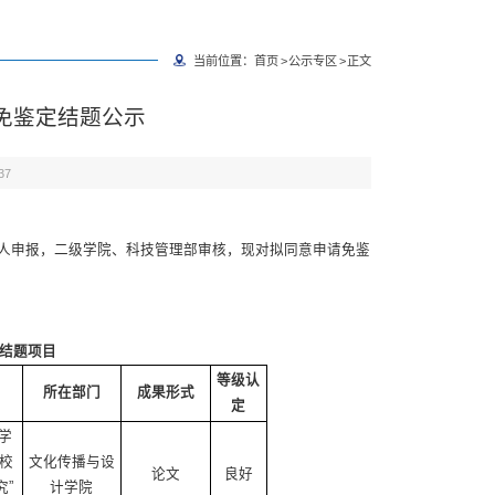
当前位置：
首页
>
公示专区
>
正文
免鉴定结题公示
37
经个人申报，二级学院、科技管理部审核，现对拟同意申请免鉴
。
结题项目
等级认
所在部门
成果形式
定
哲学
校
文化传播与设
论文
良好
”
计学院